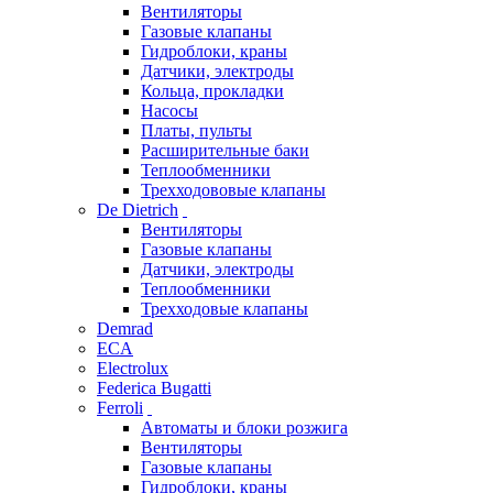
Вентиляторы
Газовые клапаны
Гидроблоки, краны
Датчики, электроды
Кольца, прокладки
Насосы
Платы, пульты
Расширительные баки
Теплообменники
Трехходововые клапаны
De Dietrich
Вентиляторы
Газовые клапаны
Датчики, электроды
Теплообменники
Трехходовые клапаны
Demrad
ECA
Electrolux
Federica Bugatti
Ferroli
Автоматы и блоки розжига
Вентиляторы
Газовые клапаны
Гидроблоки, краны