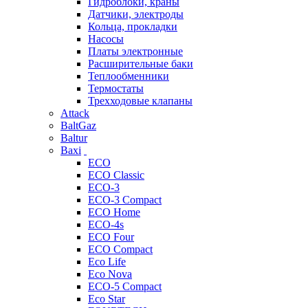
Гидроблоки, краны
Датчики, электроды
Кольца, прокладки
Насосы
Платы электронные
Расширительные баки
Теплообменники
Термостаты
Трехходовые клапаны
Attack
BaltGaz
Baltur
Baxi
ECO
ECO Classic
ECO-3
ECO-3 Compact
ECO Home
ECO-4s
ECO Four
ECO Compact
Eco Life
Eco Nova
ECO-5 Compact
Eco Star