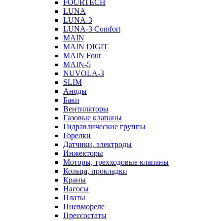
FOURTECH
LUNA
LUNA-3
LUNA-3 Comfort
MAIN
MAIN DIGIT
MAIN Four
MAIN-5
NUVOLA-3
SLIM
Аноды
Баки
Вентиляторы
Газовые клапаны
Гидравлические группы
Горелки
Датчики, электроды
Инжекторы
Моторы, трехходовые клапаны
Кольца, прокладки
Краны
Насосы
Платы
Пневмореле
Прессостаты