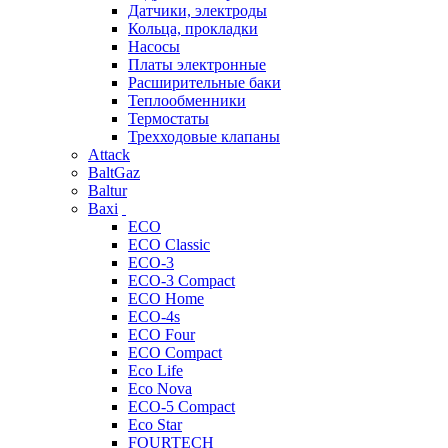
Датчики, электроды
Кольца, прокладки
Насосы
Платы электронные
Расширительные баки
Теплообменники
Термостаты
Трехходовые клапаны
Attack
BaltGaz
Baltur
Baxi
ECO
ECO Classic
ECO-3
ECO-3 Compact
ECO Home
ECO-4s
ECO Four
ECO Compact
Eco Life
Eco Nova
ECO-5 Compact
Eco Star
FOURTECH