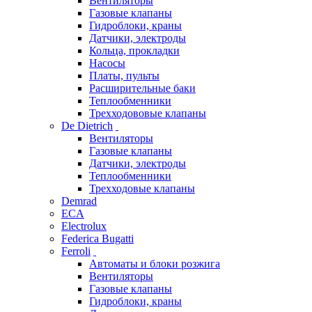
Вентиляторы
Газовые клапаны
Гидроблоки, краны
Датчики, электроды
Кольца, прокладки
Насосы
Платы, пульты
Расширительные баки
Теплообменники
Трехходововые клапаны
De Dietrich
Вентиляторы
Газовые клапаны
Датчики, электроды
Теплообменники
Трехходовые клапаны
Demrad
ECA
Electrolux
Federica Bugatti
Ferroli
Автоматы и блоки розжига
Вентиляторы
Газовые клапаны
Гидроблоки, краны