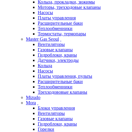
Кольца, прокладки, зижимы
Моторы, трехходовые клапаны
Насосы
Платы управления
Расширительные баки
Теплообменники
Термостаты, термопары
Master Gas Seoul
Вентиляторы
Газовые клапаны
Гидроблоки, краны
Датчики, электроды
Кольца
Насосы
Платы управления, пульты
Расширительные баки
Теплообменники
Трехходововые клапаны
Mizudo
Mora
Блоки управления
Вентиляторы
Газовые клапаны
Гидроблоки, краны
Горелки