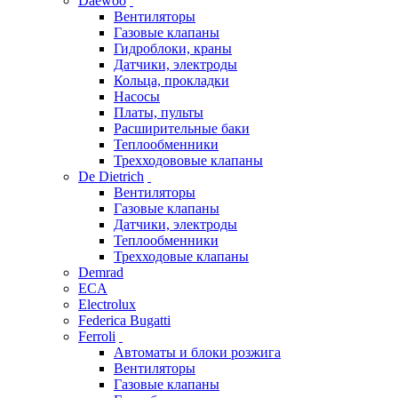
Daewoo
Вентиляторы
Газовые клапаны
Гидроблоки, краны
Датчики, электроды
Кольца, прокладки
Насосы
Платы, пульты
Расширительные баки
Теплообменники
Трехходововые клапаны
De Dietrich
Вентиляторы
Газовые клапаны
Датчики, электроды
Теплообменники
Трехходовые клапаны
Demrad
ECA
Electrolux
Federica Bugatti
Ferroli
Автоматы и блоки розжига
Вентиляторы
Газовые клапаны