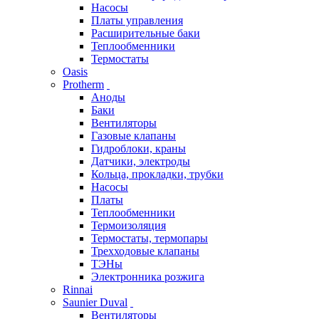
Насосы
Платы управления
Расширительные баки
Теплообменники
Термостаты
Oasis
Protherm
Аноды
Баки
Вентиляторы
Газовые клапаны
Гидроблоки, краны
Датчики, электроды
Кольца, прокладки, трубки
Насосы
Платы
Теплообменники
Термоизоляция
Термостаты, термопары
Трехходовые клапаны
ТЭНы
Электронника розжига
Rinnai
Saunier Duval
Вентиляторы