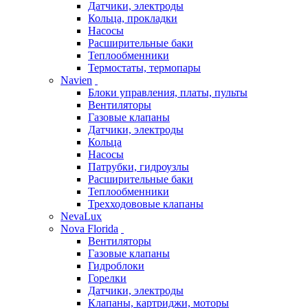
Датчики, электроды
Кольца, прокладки
Насосы
Расширительные баки
Теплообменники
Термостаты, термопары
Navien
Блоки управления, платы, пульты
Вентиляторы
Газовые клапаны
Датчики, электроды
Кольца
Насосы
Патрубки, гидроузлы
Расширительные баки
Теплообменники
Трехходововые клапаны
NevaLux
Nova Florida
Вентиляторы
Газовые клапаны
Гидроблоки
Горелки
Датчики, электроды
Клапаны, картриджи, моторы