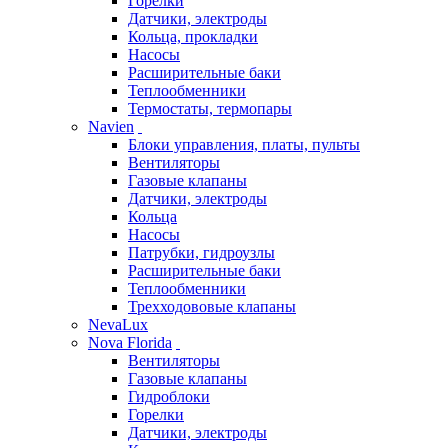
Горелки
Датчики, электроды
Кольца, прокладки
Насосы
Расширительные баки
Теплообменники
Термостаты, термопары
Navien
Блоки управления, платы, пульты
Вентиляторы
Газовые клапаны
Датчики, электроды
Кольца
Насосы
Патрубки, гидроузлы
Расширительные баки
Теплообменники
Трехходововые клапаны
NevaLux
Nova Florida
Вентиляторы
Газовые клапаны
Гидроблоки
Горелки
Датчики, электроды