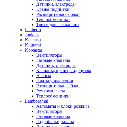
Датчики, электроды
Краны подпитки
Расширительные баки
Теплообменники
Трехходовые клапаны
Italtherm
Junkers
Kentatsu
Kiturami
Koreastar
Вентиляторы
Газовые клапаны
Датчики, электроды
Клапаны, краны, гидроузлы
Насосы
Платы управления
Расширительные баки
Ремкомплекты
Теплообменники
Lamborghini
Автоматы и блоки розжига
Вентиляторы
Газовые клапаны
Гидроблоки, краны
Датчики, электроды