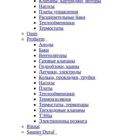
Клапаны, картриджи, моторы
Насосы
Платы управления
Расширительные баки
Теплообменники
Термостаты
Oasis
Protherm
Аноды
Баки
Вентиляторы
Газовые клапаны
Гидроблоки, краны
Датчики, электроды
Кольца, прокладки, трубки
Насосы
Платы
Теплообменники
Термоизоляция
Термостаты, термопары
Трехходовые клапаны
ТЭНы
Электронника розжига
Rinnai
Saunier Duval