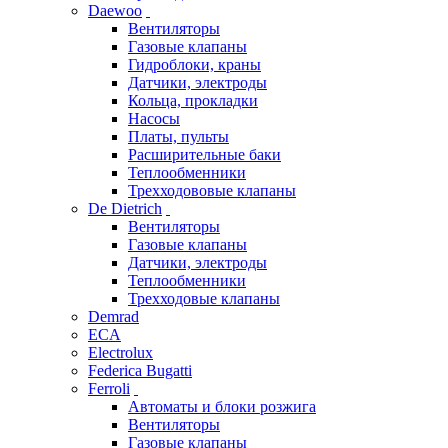
Daewoo
Вентиляторы
Газовые клапаны
Гидроблоки, краны
Датчики, электроды
Кольца, прокладки
Насосы
Платы, пульты
Расширительные баки
Теплообменники
Трехходововые клапаны
De Dietrich
Вентиляторы
Газовые клапаны
Датчики, электроды
Теплообменники
Трехходовые клапаны
Demrad
ECA
Electrolux
Federica Bugatti
Ferroli
Автоматы и блоки розжига
Вентиляторы
Газовые клапаны