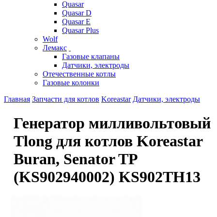
Quasar
Quasar D
Quasar E
Quasar Plus
Wolf
Лемакс
Газовые клапаны
Датчики, электроды
Отечественные котлы
Газовые колонки
Главная
Запчасти для котлов
Koreastar
Датчики, электроды
Генератор милливольтовый
Tlong для котлов Koreastar
Buran, Senator TP
(KS902940002) KS902TH13