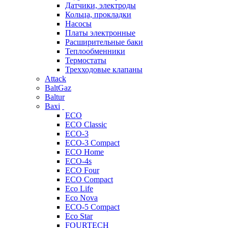
Датчики, электроды
Кольца, прокладки
Насосы
Платы электронные
Расширительные баки
Теплообменники
Термостаты
Трехходовые клапаны
Attack
BaltGaz
Baltur
Baxi
ECO
ECO Classic
ECO-3
ECO-3 Compact
ECO Home
ECO-4s
ECO Four
ECO Compact
Eco Life
Eco Nova
ECO-5 Compact
Eco Star
FOURTECH