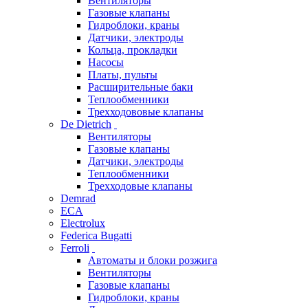
Вентиляторы
Газовые клапаны
Гидроблоки, краны
Датчики, электроды
Кольца, прокладки
Насосы
Платы, пульты
Расширительные баки
Теплообменники
Трехходововые клапаны
De Dietrich
Вентиляторы
Газовые клапаны
Датчики, электроды
Теплообменники
Трехходовые клапаны
Demrad
ECA
Electrolux
Federica Bugatti
Ferroli
Автоматы и блоки розжига
Вентиляторы
Газовые клапаны
Гидроблоки, краны