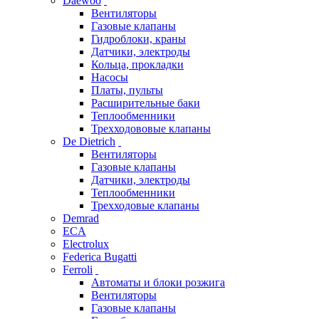
Daewoo
Вентиляторы
Газовые клапаны
Гидроблоки, краны
Датчики, электроды
Кольца, прокладки
Насосы
Платы, пульты
Расширительные баки
Теплообменники
Трехходововые клапаны
De Dietrich
Вентиляторы
Газовые клапаны
Датчики, электроды
Теплообменники
Трехходовые клапаны
Demrad
ECA
Electrolux
Federica Bugatti
Ferroli
Автоматы и блоки розжига
Вентиляторы
Газовые клапаны