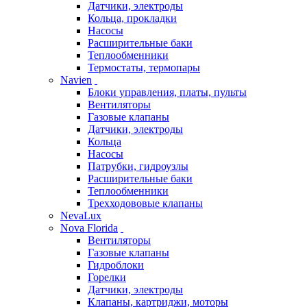
Датчики, электроды
Кольца, прокладки
Насосы
Расширительные баки
Теплообменники
Термостаты, термопары
Navien
Блоки управления, платы, пульты
Вентиляторы
Газовые клапаны
Датчики, электроды
Кольца
Насосы
Патрубки, гидроузлы
Расширительные баки
Теплообменники
Трехходововые клапаны
NevaLux
Nova Florida
Вентиляторы
Газовые клапаны
Гидроблоки
Горелки
Датчики, электроды
Клапаны, картриджи, моторы