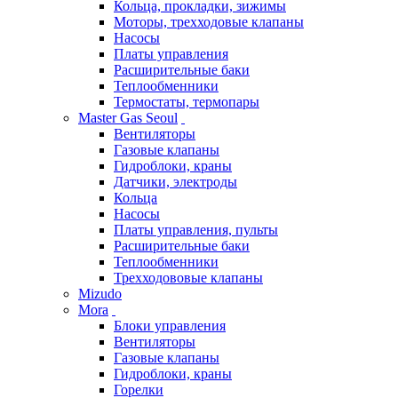
Кольца, прокладки, зижимы
Моторы, трехходовые клапаны
Насосы
Платы управления
Расширительные баки
Теплообменники
Термостаты, термопары
Master Gas Seoul
Вентиляторы
Газовые клапаны
Гидроблоки, краны
Датчики, электроды
Кольца
Насосы
Платы управления, пульты
Расширительные баки
Теплообменники
Трехходововые клапаны
Mizudo
Mora
Блоки управления
Вентиляторы
Газовые клапаны
Гидроблоки, краны
Горелки