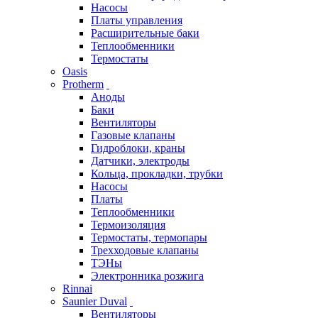
Насосы
Платы управления
Расширительные баки
Теплообменники
Термостаты
Oasis
Protherm
Аноды
Баки
Вентиляторы
Газовые клапаны
Гидроблоки, краны
Датчики, электроды
Кольца, прокладки, трубки
Насосы
Платы
Теплообменники
Термоизоляция
Термостаты, термопары
Трехходовые клапаны
ТЭНы
Электронника розжига
Rinnai
Saunier Duval
Вентиляторы