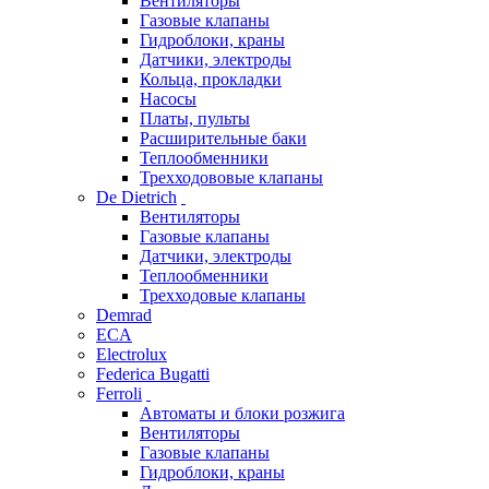
Вентиляторы
Газовые клапаны
Гидроблоки, краны
Датчики, электроды
Кольца, прокладки
Насосы
Платы, пульты
Расширительные баки
Теплообменники
Трехходововые клапаны
De Dietrich
Вентиляторы
Газовые клапаны
Датчики, электроды
Теплообменники
Трехходовые клапаны
Demrad
ECA
Electrolux
Federica Bugatti
Ferroli
Автоматы и блоки розжига
Вентиляторы
Газовые клапаны
Гидроблоки, краны