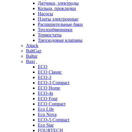
Датчики, электроды
Кольца, прокладки
Насосы
Платы электронные
Расширительные баки
Теплообменники
Термостаты
Трехходовые клапаны
Attack
BaltGaz
Baltur
Baxi
ECO
ECO Classic
ECO-3
ECO-3 Compact
ECO Home
ECO-4s
ECO Four
ECO Compact
Eco Life
Eco Nova
ECO-5 Compact
Eco Star
FOURTECH