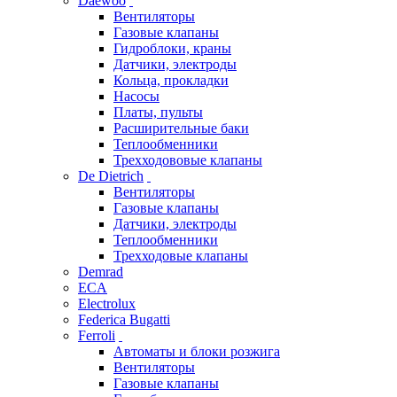
Daewoo
Вентиляторы
Газовые клапаны
Гидроблоки, краны
Датчики, электроды
Кольца, прокладки
Насосы
Платы, пульты
Расширительные баки
Теплообменники
Трехходововые клапаны
De Dietrich
Вентиляторы
Газовые клапаны
Датчики, электроды
Теплообменники
Трехходовые клапаны
Demrad
ECA
Electrolux
Federica Bugatti
Ferroli
Автоматы и блоки розжига
Вентиляторы
Газовые клапаны