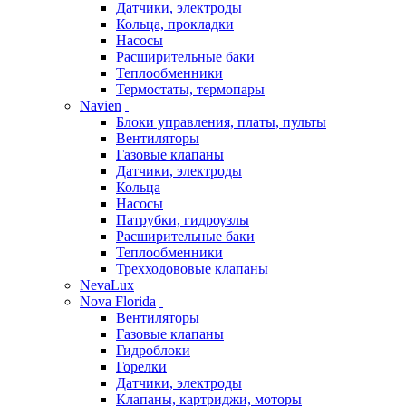
Датчики, электроды
Кольца, прокладки
Насосы
Расширительные баки
Теплообменники
Термостаты, термопары
Navien
Блоки управления, платы, пульты
Вентиляторы
Газовые клапаны
Датчики, электроды
Кольца
Насосы
Патрубки, гидроузлы
Расширительные баки
Теплообменники
Трехходововые клапаны
NevaLux
Nova Florida
Вентиляторы
Газовые клапаны
Гидроблоки
Горелки
Датчики, электроды
Клапаны, картриджи, моторы