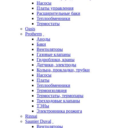
Насосы
Платы управления
Расширительные баки
Теплообменники
Термостаты
Oasis
Protherm
Аноды
Баки
Вентиляторы
Газовые клапаны
Гидроблоки, краны
Датчики, электроды
Кольца, прокладки, трубки
Насосы
Платы
Теплообменники
Термоизоляция
Термостаты, термопары
Трехходовые клапаны
ТЭНы
Электронника розжига
Rinnai
Saunier Duval
Вентиляторы