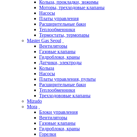
Кольца, прокладки, зижимы
Моторы, трехходовые клапаны
Насосы
Платы управления
Расширительные баки
Теплообменники
Термостаты, термопары
Master Gas Seoul
Вентиляторы
Газовые клапаны
Гидроблоки, краны
Датчики, электроды
Кольца
Насосы
Платы управления, пульты
Расширительные баки
Теплообменники
Трехходововые клапаны
Mizudo
Mora
Блоки управления
Вентиляторы
Газовые клапаны
Гидроблоки, краны
Горелки