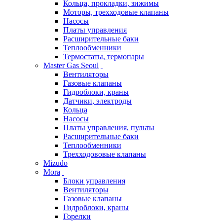
Кольца, прокладки, зижимы
Моторы, трехходовые клапаны
Насосы
Платы управления
Расширительные баки
Теплообменники
Термостаты, термопары
Master Gas Seoul
Вентиляторы
Газовые клапаны
Гидроблоки, краны
Датчики, электроды
Кольца
Насосы
Платы управления, пульты
Расширительные баки
Теплообменники
Трехходововые клапаны
Mizudo
Mora
Блоки управления
Вентиляторы
Газовые клапаны
Гидроблоки, краны
Горелки