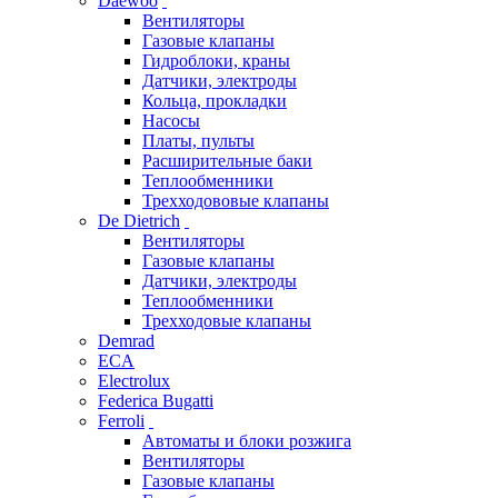
Daewoo
Вентиляторы
Газовые клапаны
Гидроблоки, краны
Датчики, электроды
Кольца, прокладки
Насосы
Платы, пульты
Расширительные баки
Теплообменники
Трехходововые клапаны
De Dietrich
Вентиляторы
Газовые клапаны
Датчики, электроды
Теплообменники
Трехходовые клапаны
Demrad
ECA
Electrolux
Federica Bugatti
Ferroli
Автоматы и блоки розжига
Вентиляторы
Газовые клапаны