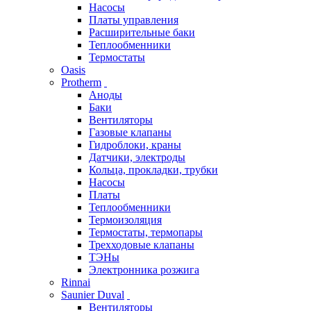
Насосы
Платы управления
Расширительные баки
Теплообменники
Термостаты
Oasis
Protherm
Аноды
Баки
Вентиляторы
Газовые клапаны
Гидроблоки, краны
Датчики, электроды
Кольца, прокладки, трубки
Насосы
Платы
Теплообменники
Термоизоляция
Термостаты, термопары
Трехходовые клапаны
ТЭНы
Электронника розжига
Rinnai
Saunier Duval
Вентиляторы