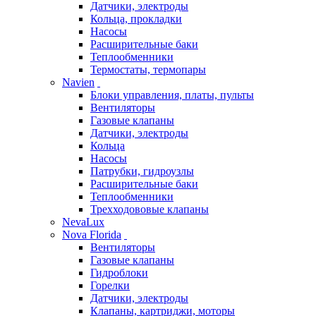
Датчики, электроды
Кольца, прокладки
Насосы
Расширительные баки
Теплообменники
Термостаты, термопары
Navien
Блоки управления, платы, пульты
Вентиляторы
Газовые клапаны
Датчики, электроды
Кольца
Насосы
Патрубки, гидроузлы
Расширительные баки
Теплообменники
Трехходововые клапаны
NevaLux
Nova Florida
Вентиляторы
Газовые клапаны
Гидроблоки
Горелки
Датчики, электроды
Клапаны, картриджи, моторы