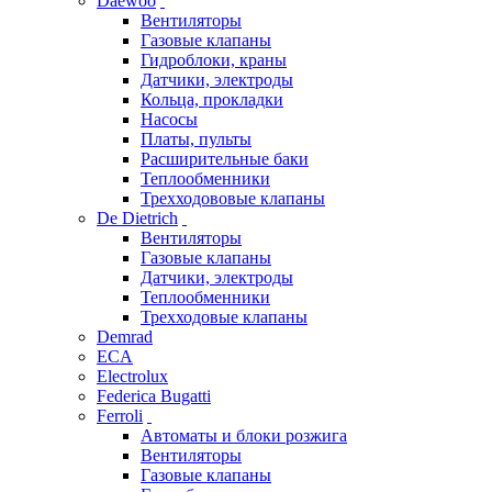
Daewoo
Вентиляторы
Газовые клапаны
Гидроблоки, краны
Датчики, электроды
Кольца, прокладки
Насосы
Платы, пульты
Расширительные баки
Теплообменники
Трехходововые клапаны
De Dietrich
Вентиляторы
Газовые клапаны
Датчики, электроды
Теплообменники
Трехходовые клапаны
Demrad
ECA
Electrolux
Federica Bugatti
Ferroli
Автоматы и блоки розжига
Вентиляторы
Газовые клапаны