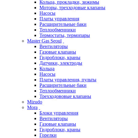
Кольца, прокладки, зижимы
Моторы, трехходовые клапаны
Насосы
Платы управления
Расширительные баки
Теплообменники
Термостаты, термопары
Master Gas Seoul
Вентиляторы
Газовые клапаны
Гидроблоки, краны
Датчики, электроды
Кольца
Насосы
Платы управления, пульты
Расширительные баки
Теплообменники
Трехходововые клапаны
Mizudo
Mora
Блоки управления
Вентиляторы
Газовые клапаны
Гидроблоки, краны
Горелки