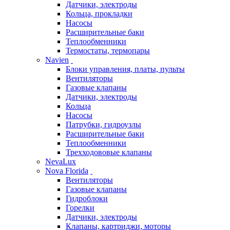
Датчики, электроды
Кольца, прокладки
Насосы
Расширительные баки
Теплообменники
Термостаты, термопары
Navien
Блоки управления, платы, пульты
Вентиляторы
Газовые клапаны
Датчики, электроды
Кольца
Насосы
Патрубки, гидроузлы
Расширительные баки
Теплообменники
Трехходововые клапаны
NevaLux
Nova Florida
Вентиляторы
Газовые клапаны
Гидроблоки
Горелки
Датчики, электроды
Клапаны, картриджи, моторы