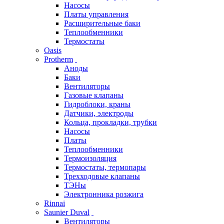
Насосы
Платы управления
Расширительные баки
Теплообменники
Термостаты
Oasis
Protherm
Аноды
Баки
Вентиляторы
Газовые клапаны
Гидроблоки, краны
Датчики, электроды
Кольца, прокладки, трубки
Насосы
Платы
Теплообменники
Термоизоляция
Термостаты, термопары
Трехходовые клапаны
ТЭНы
Электронника розжига
Rinnai
Saunier Duval
Вентиляторы