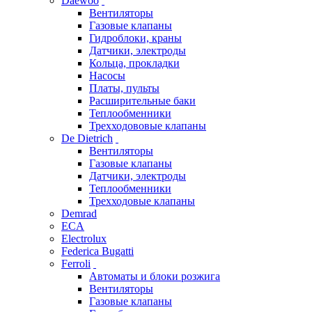
Daewoo
Вентиляторы
Газовые клапаны
Гидроблоки, краны
Датчики, электроды
Кольца, прокладки
Насосы
Платы, пульты
Расширительные баки
Теплообменники
Трехходововые клапаны
De Dietrich
Вентиляторы
Газовые клапаны
Датчики, электроды
Теплообменники
Трехходовые клапаны
Demrad
ECA
Electrolux
Federica Bugatti
Ferroli
Автоматы и блоки розжига
Вентиляторы
Газовые клапаны