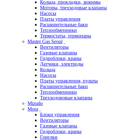
Кольца, прокладки, зижимы
Моторы, трехходовые клапаны
Насосы
Платы управления
Расширительные баки
Теплообменники
Термостаты, термопары
Master Gas Seoul
Вентиляторы
Газовые клапаны
Гидроблоки, краны
Датчики, электроды
Кольца
Насосы
Платы управления, пульты
Расширительные баки
Теплообменники
Трехходововые клапаны
Mizudo
Mora
Блоки управления
Вентиляторы
Газовые клапаны
Гидроблоки, краны
Горелки