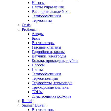
Насосы
Платы управления
Расширительные баки
Теплообменники
Термостаты
Oasis
Protherm
Аноды
Баки
Вентиляторы
Газовые клапаны
Гидроблоки, краны
Датчики, электроды
Кольца, прокладки, трубки
Насосы
Платы
Теплообменники
Термоизоляция
Термостаты, термопары
Трехходовые клапаны
ТЭНы
Электронника розжига
Rinnai
Saunier Duval
Вентиляторы