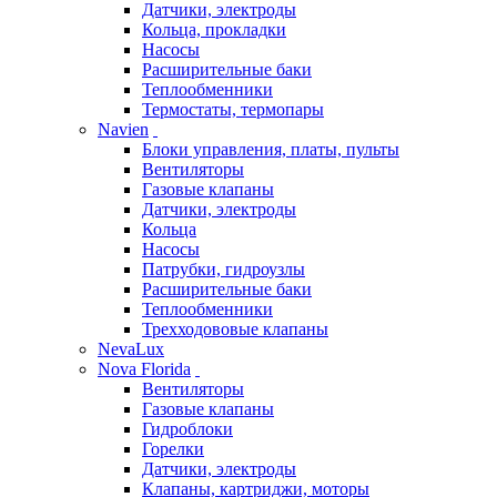
Датчики, электроды
Кольца, прокладки
Насосы
Расширительные баки
Теплообменники
Термостаты, термопары
Navien
Блоки управления, платы, пульты
Вентиляторы
Газовые клапаны
Датчики, электроды
Кольца
Насосы
Патрубки, гидроузлы
Расширительные баки
Теплообменники
Трехходововые клапаны
NevaLux
Nova Florida
Вентиляторы
Газовые клапаны
Гидроблоки
Горелки
Датчики, электроды
Клапаны, картриджи, моторы