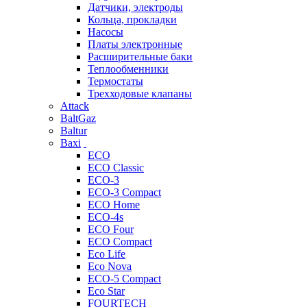
Датчики, электроды
Кольца, прокладки
Насосы
Платы электронные
Расширительные баки
Теплообменники
Термостаты
Трехходовые клапаны
Attack
BaltGaz
Baltur
Baxi
ECO
ECO Classic
ECO-3
ECO-3 Compact
ECO Home
ECO-4s
ECO Four
ECO Compact
Eco Life
Eco Nova
ECO-5 Compact
Eco Star
FOURTECH