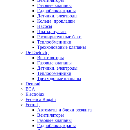
Вентиляторы
Газовые клапаны
Гидроблоки, краны
Датчики, электроды
Кольца, прокладки
Насосы
Платы, пульты
Расширительные баки
Теплообменники
Трехходововые клапаны
De Dietrich
Вентиляторы
Газовые клапаны
Датчики, электроды
Теплообменники
Трехходовые клапаны
Demrad
ECA
Electrolux
Federica Bugatti
Ferroli
Автоматы и блоки розжига
Вентиляторы
Газовые клапаны
Гидроблоки, краны