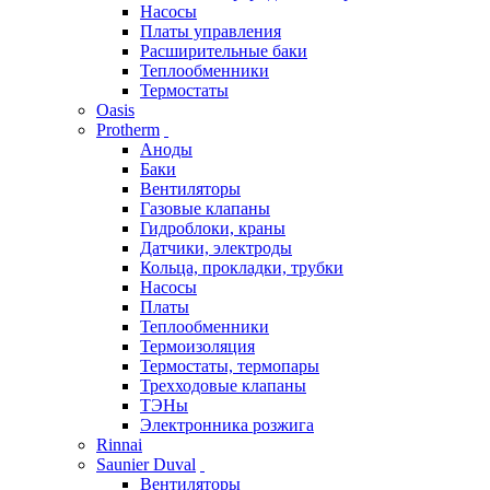
Насосы
Платы управления
Расширительные баки
Теплообменники
Термостаты
Oasis
Protherm
Аноды
Баки
Вентиляторы
Газовые клапаны
Гидроблоки, краны
Датчики, электроды
Кольца, прокладки, трубки
Насосы
Платы
Теплообменники
Термоизоляция
Термостаты, термопары
Трехходовые клапаны
ТЭНы
Электронника розжига
Rinnai
Saunier Duval
Вентиляторы