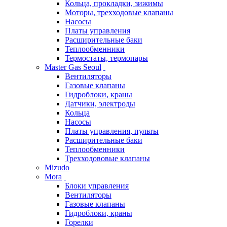
Кольца, прокладки, зижимы
Моторы, трехходовые клапаны
Насосы
Платы управления
Расширительные баки
Теплообменники
Термостаты, термопары
Master Gas Seoul
Вентиляторы
Газовые клапаны
Гидроблоки, краны
Датчики, электроды
Кольца
Насосы
Платы управления, пульты
Расширительные баки
Теплообменники
Трехходововые клапаны
Mizudo
Mora
Блоки управления
Вентиляторы
Газовые клапаны
Гидроблоки, краны
Горелки