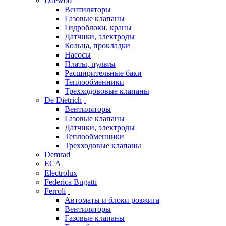
Daewoo
Вентиляторы
Газовые клапаны
Гидроблоки, краны
Датчики, электроды
Кольца, прокладки
Насосы
Платы, пульты
Расширительные баки
Теплообменники
Трехходововые клапаны
De Dietrich
Вентиляторы
Газовые клапаны
Датчики, электроды
Теплообменники
Трехходовые клапаны
Demrad
ECA
Electrolux
Federica Bugatti
Ferroli
Автоматы и блоки розжига
Вентиляторы
Газовые клапаны