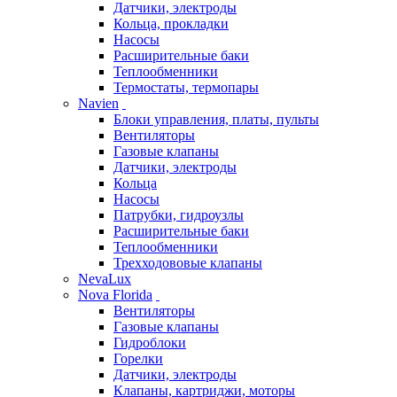
Датчики, электроды
Кольца, прокладки
Насосы
Расширительные баки
Теплообменники
Термостаты, термопары
Navien
Блоки управления, платы, пульты
Вентиляторы
Газовые клапаны
Датчики, электроды
Кольца
Насосы
Патрубки, гидроузлы
Расширительные баки
Теплообменники
Трехходововые клапаны
NevaLux
Nova Florida
Вентиляторы
Газовые клапаны
Гидроблоки
Горелки
Датчики, электроды
Клапаны, картриджи, моторы