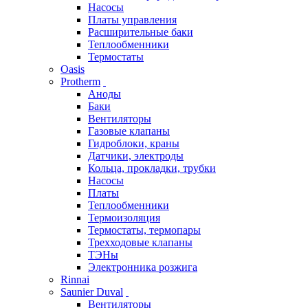
Насосы
Платы управления
Расширительные баки
Теплообменники
Термостаты
Oasis
Protherm
Аноды
Баки
Вентиляторы
Газовые клапаны
Гидроблоки, краны
Датчики, электроды
Кольца, прокладки, трубки
Насосы
Платы
Теплообменники
Термоизоляция
Термостаты, термопары
Трехходовые клапаны
ТЭНы
Электронника розжига
Rinnai
Saunier Duval
Вентиляторы