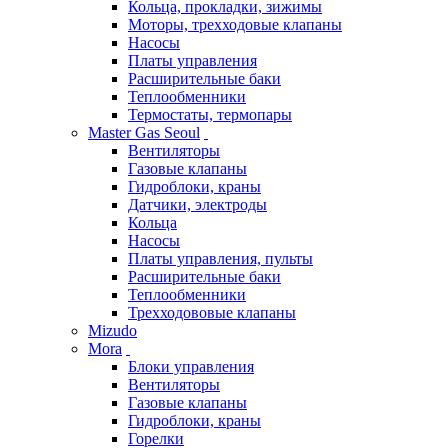
Кольца, прокладки, зижимы
Моторы, трехходовые клапаны
Насосы
Платы управления
Расширительные баки
Теплообменники
Термостаты, термопары
Master Gas Seoul
Вентиляторы
Газовые клапаны
Гидроблоки, краны
Датчики, электроды
Кольца
Насосы
Платы управления, пульты
Расширительные баки
Теплообменники
Трехходововые клапаны
Mizudo
Mora
Блоки управления
Вентиляторы
Газовые клапаны
Гидроблоки, краны
Горелки