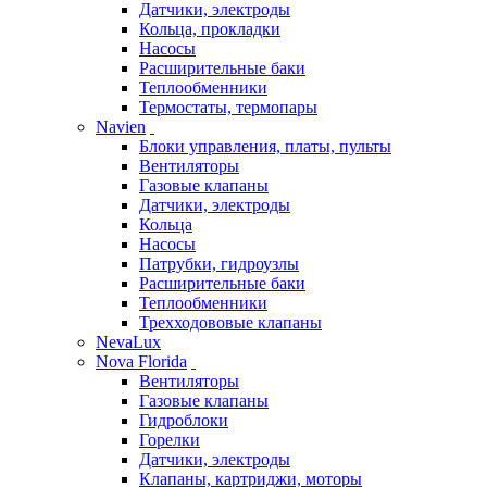
Датчики, электроды
Кольца, прокладки
Насосы
Расширительные баки
Теплообменники
Термостаты, термопары
Navien
Блоки управления, платы, пульты
Вентиляторы
Газовые клапаны
Датчики, электроды
Кольца
Насосы
Патрубки, гидроузлы
Расширительные баки
Теплообменники
Трехходововые клапаны
NevaLux
Nova Florida
Вентиляторы
Газовые клапаны
Гидроблоки
Горелки
Датчики, электроды
Клапаны, картриджи, моторы