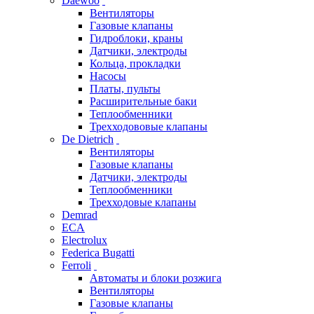
Daewoo
Вентиляторы
Газовые клапаны
Гидроблоки, краны
Датчики, электроды
Кольца, прокладки
Насосы
Платы, пульты
Расширительные баки
Теплообменники
Трехходововые клапаны
De Dietrich
Вентиляторы
Газовые клапаны
Датчики, электроды
Теплообменники
Трехходовые клапаны
Demrad
ECA
Electrolux
Federica Bugatti
Ferroli
Автоматы и блоки розжига
Вентиляторы
Газовые клапаны