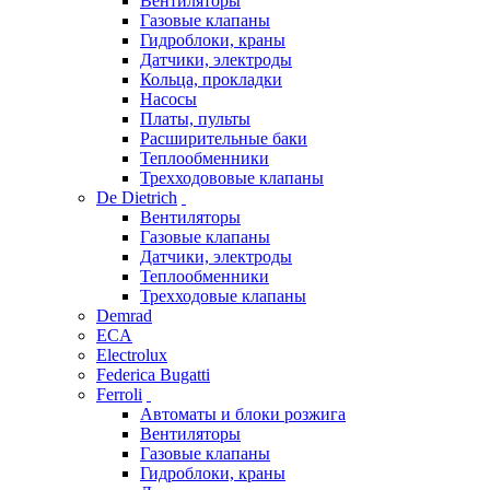
Вентиляторы
Газовые клапаны
Гидроблоки, краны
Датчики, электроды
Кольца, прокладки
Насосы
Платы, пульты
Расширительные баки
Теплообменники
Трехходововые клапаны
De Dietrich
Вентиляторы
Газовые клапаны
Датчики, электроды
Теплообменники
Трехходовые клапаны
Demrad
ECA
Electrolux
Federica Bugatti
Ferroli
Автоматы и блоки розжига
Вентиляторы
Газовые клапаны
Гидроблоки, краны