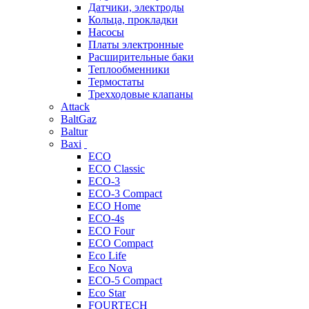
Датчики, электроды
Кольца, прокладки
Насосы
Платы электронные
Расширительные баки
Теплообменники
Термостаты
Трехходовые клапаны
Attack
BaltGaz
Baltur
Baxi
ECO
ECO Classic
ECO-3
ECO-3 Compact
ECO Home
ECO-4s
ECO Four
ECO Compact
Eco Life
Eco Nova
ECO-5 Compact
Eco Star
FOURTECH