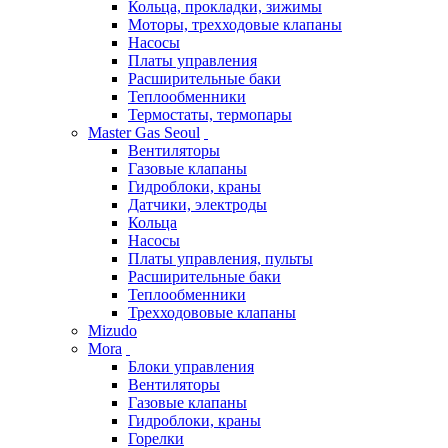
Кольца, прокладки, зижимы
Моторы, трехходовые клапаны
Насосы
Платы управления
Расширительные баки
Теплообменники
Термостаты, термопары
Master Gas Seoul
Вентиляторы
Газовые клапаны
Гидроблоки, краны
Датчики, электроды
Кольца
Насосы
Платы управления, пульты
Расширительные баки
Теплообменники
Трехходововые клапаны
Mizudo
Mora
Блоки управления
Вентиляторы
Газовые клапаны
Гидроблоки, краны
Горелки