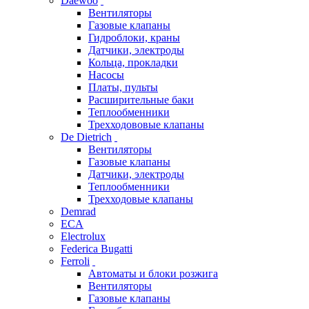
Daewoo
Вентиляторы
Газовые клапаны
Гидроблоки, краны
Датчики, электроды
Кольца, прокладки
Насосы
Платы, пульты
Расширительные баки
Теплообменники
Трехходововые клапаны
De Dietrich
Вентиляторы
Газовые клапаны
Датчики, электроды
Теплообменники
Трехходовые клапаны
Demrad
ECA
Electrolux
Federica Bugatti
Ferroli
Автоматы и блоки розжига
Вентиляторы
Газовые клапаны