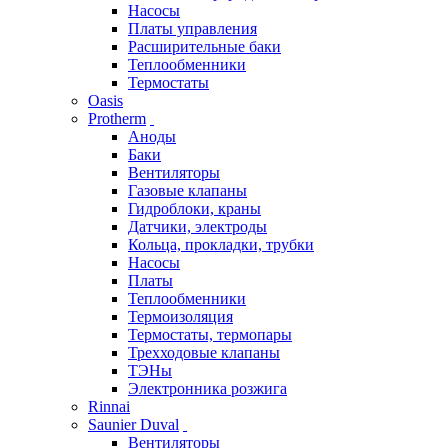
Насосы
Платы управления
Расширительные баки
Теплообменники
Термостаты
Oasis
Protherm
Аноды
Баки
Вентиляторы
Газовые клапаны
Гидроблоки, краны
Датчики, электроды
Кольца, прокладки, трубки
Насосы
Платы
Теплообменники
Термоизоляция
Термостаты, термопары
Трехходовые клапаны
ТЭНы
Электронника розжига
Rinnai
Saunier Duval
Вентиляторы