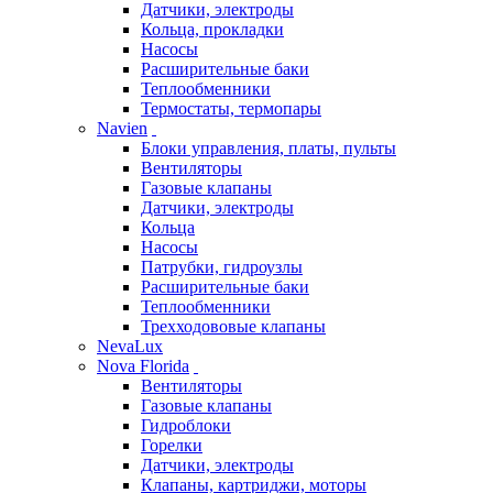
Датчики, электроды
Кольца, прокладки
Насосы
Расширительные баки
Теплообменники
Термостаты, термопары
Navien
Блоки управления, платы, пульты
Вентиляторы
Газовые клапаны
Датчики, электроды
Кольца
Насосы
Патрубки, гидроузлы
Расширительные баки
Теплообменники
Трехходововые клапаны
NevaLux
Nova Florida
Вентиляторы
Газовые клапаны
Гидроблоки
Горелки
Датчики, электроды
Клапаны, картриджи, моторы