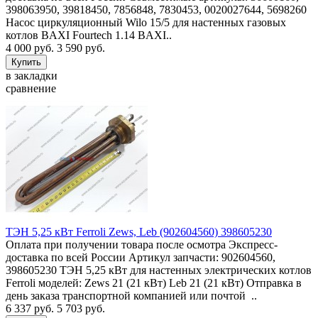
398063950, 39818450, 7856848, 7830453, 0020027644, 5698260
Насос циркуляционный Wilo 15/5 для настенных газовых
котлов BAXI Fourtech 1.14 BAXI..
4 000 руб.
3 590 руб.
в закладки
сравнение
ТЭН 5,25 кВт Ferroli Zews, Leb (902604560) 398605230
Оплата при получении товара после осмотра Экспресс-
доставка по всей России Артикул запчасти: 902604560,
398605230 ТЭН 5,25 кВт для настенных электрических котлов
Ferroli моделей: Zews 21 (21 кВт) Leb 21 (21 кВт) Отправка в
день заказа транспортной компанией или почтой ..
6 337 руб.
5 703 руб.