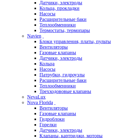
Датчики, электроды
Кольца, прокладки
Насосы
Расширительные баки
Теплообменники
Термостаты, термопары
Navien
Блоки управления, платы, пульты
Вентиляторы
Газовые клапаны
Датчики, электроды
Кольца
Насосы
Патрубки, гидроузлы
Расширительные баки
Теплообменники
Трехходововые клапаны
NevaLux
Nova Florida
Вентиляторы
Газовые клапаны
Гидроблоки
Горелки
Датчики, электроды
Клапаны, картриджи, моторы