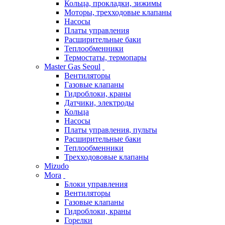
Кольца, прокладки, зижимы
Моторы, трехходовые клапаны
Насосы
Платы управления
Расширительные баки
Теплообменники
Термостаты, термопары
Master Gas Seoul
Вентиляторы
Газовые клапаны
Гидроблоки, краны
Датчики, электроды
Кольца
Насосы
Платы управления, пульты
Расширительные баки
Теплообменники
Трехходововые клапаны
Mizudo
Mora
Блоки управления
Вентиляторы
Газовые клапаны
Гидроблоки, краны
Горелки