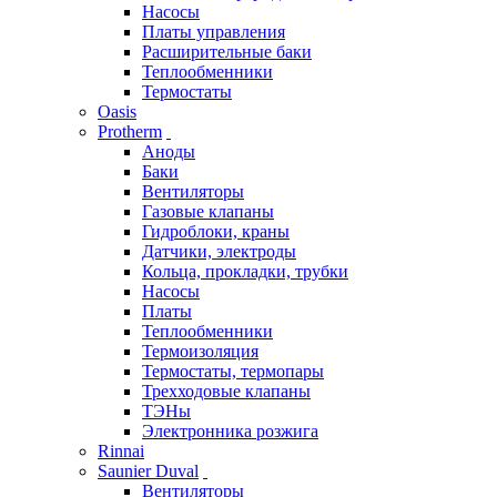
Насосы
Платы управления
Расширительные баки
Теплообменники
Термостаты
Oasis
Protherm
Аноды
Баки
Вентиляторы
Газовые клапаны
Гидроблоки, краны
Датчики, электроды
Кольца, прокладки, трубки
Насосы
Платы
Теплообменники
Термоизоляция
Термостаты, термопары
Трехходовые клапаны
ТЭНы
Электронника розжига
Rinnai
Saunier Duval
Вентиляторы