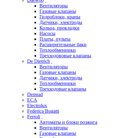
Daewoo
Вентиляторы
Газовые клапаны
Гидроблоки, краны
Датчики, электроды
Кольца, прокладки
Насосы
Платы, пульты
Расширительные баки
Теплообменники
Трехходововые клапаны
De Dietrich
Вентиляторы
Газовые клапаны
Датчики, электроды
Теплообменники
Трехходовые клапаны
Demrad
ECA
Electrolux
Federica Bugatti
Ferroli
Автоматы и блоки розжига
Вентиляторы
Газовые клапаны