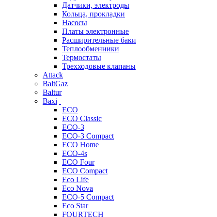
Датчики, электроды
Кольца, прокладки
Насосы
Платы электронные
Расширительные баки
Теплообменники
Термостаты
Трехходовые клапаны
Attack
BaltGaz
Baltur
Baxi
ECO
ECO Classic
ECO-3
ECO-3 Compact
ECO Home
ECO-4s
ECO Four
ECO Compact
Eco Life
Eco Nova
ECO-5 Compact
Eco Star
FOURTECH