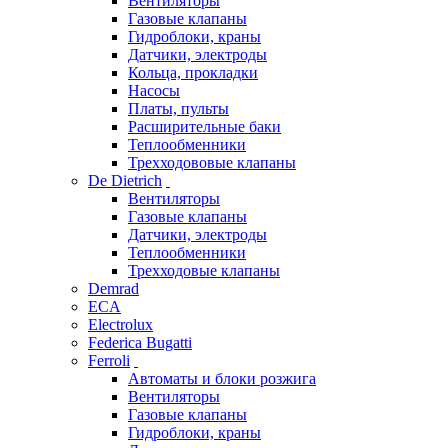
Вентиляторы
Газовые клапаны
Гидроблоки, краны
Датчики, электроды
Кольца, прокладки
Насосы
Платы, пульты
Расширительные баки
Теплообменники
Трехходововые клапаны
De Dietrich
Вентиляторы
Газовые клапаны
Датчики, электроды
Теплообменники
Трехходовые клапаны
Demrad
ECA
Electrolux
Federica Bugatti
Ferroli
Автоматы и блоки розжига
Вентиляторы
Газовые клапаны
Гидроблоки, краны