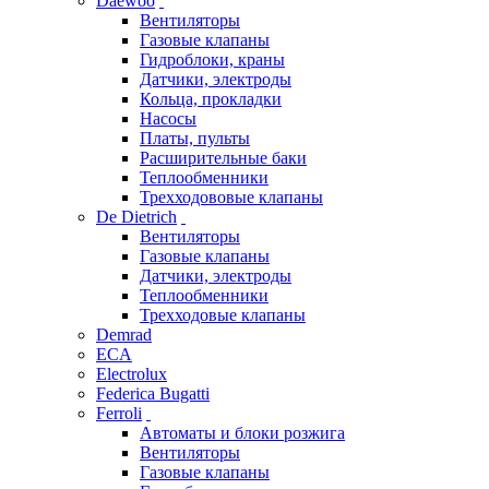
Daewoo
Вентиляторы
Газовые клапаны
Гидроблоки, краны
Датчики, электроды
Кольца, прокладки
Насосы
Платы, пульты
Расширительные баки
Теплообменники
Трехходововые клапаны
De Dietrich
Вентиляторы
Газовые клапаны
Датчики, электроды
Теплообменники
Трехходовые клапаны
Demrad
ECA
Electrolux
Federica Bugatti
Ferroli
Автоматы и блоки розжига
Вентиляторы
Газовые клапаны