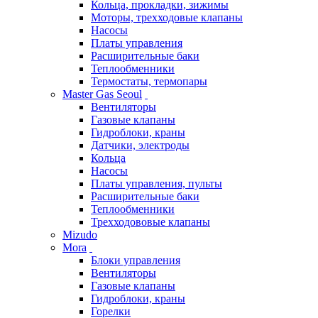
Кольца, прокладки, зижимы
Моторы, трехходовые клапаны
Насосы
Платы управления
Расширительные баки
Теплообменники
Термостаты, термопары
Master Gas Seoul
Вентиляторы
Газовые клапаны
Гидроблоки, краны
Датчики, электроды
Кольца
Насосы
Платы управления, пульты
Расширительные баки
Теплообменники
Трехходововые клапаны
Mizudo
Mora
Блоки управления
Вентиляторы
Газовые клапаны
Гидроблоки, краны
Горелки