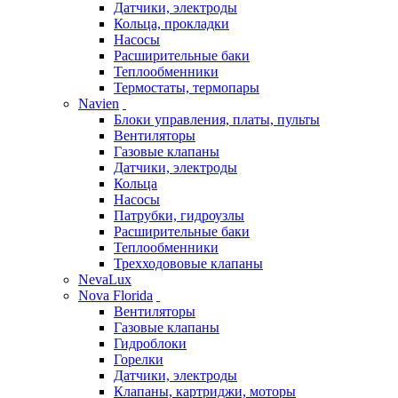
Датчики, электроды
Кольца, прокладки
Насосы
Расширительные баки
Теплообменники
Термостаты, термопары
Navien
Блоки управления, платы, пульты
Вентиляторы
Газовые клапаны
Датчики, электроды
Кольца
Насосы
Патрубки, гидроузлы
Расширительные баки
Теплообменники
Трехходововые клапаны
NevaLux
Nova Florida
Вентиляторы
Газовые клапаны
Гидроблоки
Горелки
Датчики, электроды
Клапаны, картриджи, моторы