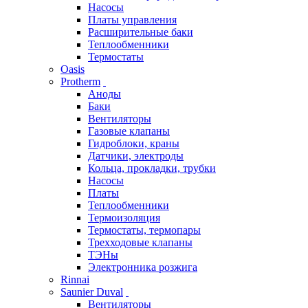
Насосы
Платы управления
Расширительные баки
Теплообменники
Термостаты
Oasis
Protherm
Аноды
Баки
Вентиляторы
Газовые клапаны
Гидроблоки, краны
Датчики, электроды
Кольца, прокладки, трубки
Насосы
Платы
Теплообменники
Термоизоляция
Термостаты, термопары
Трехходовые клапаны
ТЭНы
Электронника розжига
Rinnai
Saunier Duval
Вентиляторы