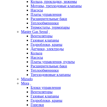
Кольца, прокладки, зижимы
Моторы, трехходовые клапаны
Насосы
Платы управления
Расширительные баки
Теплообменники
Термостаты, термопары
Master Gas Seoul
Вентиляторы
Газовые клапаны
Гидроблоки, краны
Датчики, электроды
Кольца
Насосы
Платы управления, пульты
Расширительные баки
Теплообменники
Трехходововые клапаны
Mizudo
Mora
Блоки управления
Вентиляторы
Газовые клапаны
Гидроблоки, краны
Горелки