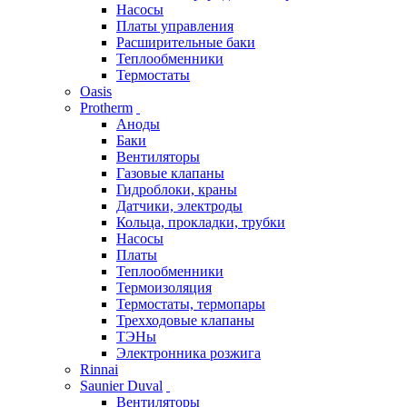
Насосы
Платы управления
Расширительные баки
Теплообменники
Термостаты
Oasis
Protherm
Аноды
Баки
Вентиляторы
Газовые клапаны
Гидроблоки, краны
Датчики, электроды
Кольца, прокладки, трубки
Насосы
Платы
Теплообменники
Термоизоляция
Термостаты, термопары
Трехходовые клапаны
ТЭНы
Электронника розжига
Rinnai
Saunier Duval
Вентиляторы