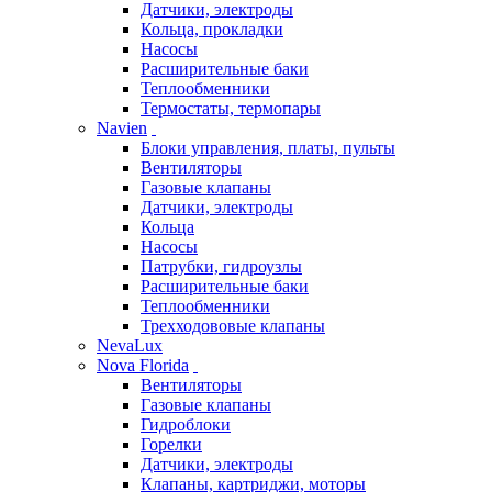
Датчики, электроды
Кольца, прокладки
Насосы
Расширительные баки
Теплообменники
Термостаты, термопары
Navien
Блоки управления, платы, пульты
Вентиляторы
Газовые клапаны
Датчики, электроды
Кольца
Насосы
Патрубки, гидроузлы
Расширительные баки
Теплообменники
Трехходововые клапаны
NevaLux
Nova Florida
Вентиляторы
Газовые клапаны
Гидроблоки
Горелки
Датчики, электроды
Клапаны, картриджи, моторы