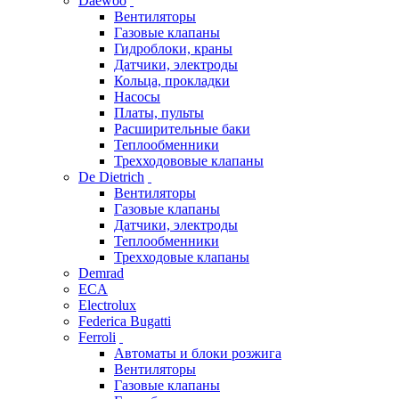
Daewoo
Вентиляторы
Газовые клапаны
Гидроблоки, краны
Датчики, электроды
Кольца, прокладки
Насосы
Платы, пульты
Расширительные баки
Теплообменники
Трехходововые клапаны
De Dietrich
Вентиляторы
Газовые клапаны
Датчики, электроды
Теплообменники
Трехходовые клапаны
Demrad
ECA
Electrolux
Federica Bugatti
Ferroli
Автоматы и блоки розжига
Вентиляторы
Газовые клапаны