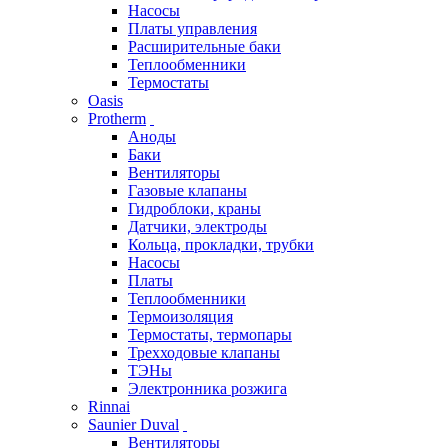
Насосы
Платы управления
Расширительные баки
Теплообменники
Термостаты
Oasis
Protherm
Аноды
Баки
Вентиляторы
Газовые клапаны
Гидроблоки, краны
Датчики, электроды
Кольца, прокладки, трубки
Насосы
Платы
Теплообменники
Термоизоляция
Термостаты, термопары
Трехходовые клапаны
ТЭНы
Электронника розжига
Rinnai
Saunier Duval
Вентиляторы