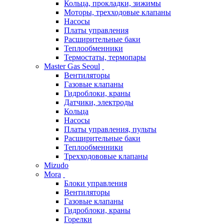
Кольца, прокладки, зижимы
Моторы, трехходовые клапаны
Насосы
Платы управления
Расширительные баки
Теплообменники
Термостаты, термопары
Master Gas Seoul
Вентиляторы
Газовые клапаны
Гидроблоки, краны
Датчики, электроды
Кольца
Насосы
Платы управления, пульты
Расширительные баки
Теплообменники
Трехходововые клапаны
Mizudo
Mora
Блоки управления
Вентиляторы
Газовые клапаны
Гидроблоки, краны
Горелки