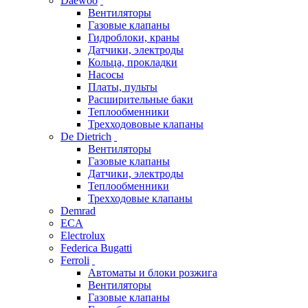
Daewoo
Вентиляторы
Газовые клапаны
Гидроблоки, краны
Датчики, электроды
Кольца, прокладки
Насосы
Платы, пульты
Расширительные баки
Теплообменники
Трехходововые клапаны
De Dietrich
Вентиляторы
Газовые клапаны
Датчики, электроды
Теплообменники
Трехходовые клапаны
Demrad
ECA
Electrolux
Federica Bugatti
Ferroli
Автоматы и блоки розжига
Вентиляторы
Газовые клапаны