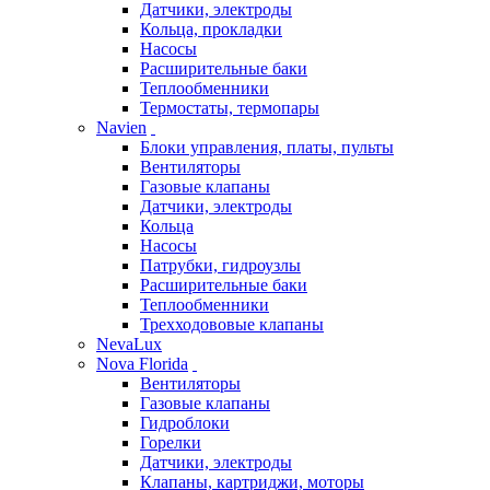
Датчики, электроды
Кольца, прокладки
Насосы
Расширительные баки
Теплообменники
Термостаты, термопары
Navien
Блоки управления, платы, пульты
Вентиляторы
Газовые клапаны
Датчики, электроды
Кольца
Насосы
Патрубки, гидроузлы
Расширительные баки
Теплообменники
Трехходововые клапаны
NevaLux
Nova Florida
Вентиляторы
Газовые клапаны
Гидроблоки
Горелки
Датчики, электроды
Клапаны, картриджи, моторы