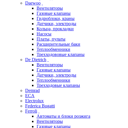
Daewoo
Вентиляторы
Газовые клапаны
Гидроблоки, краны
Датчики, электроды
Кольца, прокладки
Насосы
Платы, пульты
Расширительные баки
Теплообменники
Трехходововые клапаны
De Dietrich
Вентиляторы
Газовые клапаны
Датчики, электроды
Теплообменники
Трехходовые клапаны
Demrad
ECA
Electrolux
Federica Bugatti
Ferroli
Автоматы и блоки розжига
Вентиляторы
Газовые клапаны