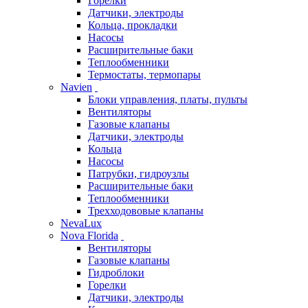
Горелки
Датчики, электроды
Кольца, прокладки
Насосы
Расширительные баки
Теплообменники
Термостаты, термопары
Navien
Блоки управления, платы, пульты
Вентиляторы
Газовые клапаны
Датчики, электроды
Кольца
Насосы
Патрубки, гидроузлы
Расширительные баки
Теплообменники
Трехходововые клапаны
NevaLux
Nova Florida
Вентиляторы
Газовые клапаны
Гидроблоки
Горелки
Датчики, электроды