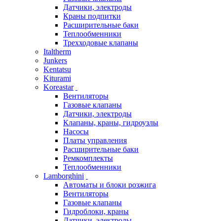
Датчики, электроды
Краны подпитки
Расширительные баки
Теплообменники
Трехходовые клапаны
Italtherm
Junkers
Kentatsu
Kiturami
Koreastar
Вентиляторы
Газовые клапаны
Датчики, электроды
Клапаны, краны, гидроузлы
Насосы
Платы управления
Расширительные баки
Ремкомплекты
Теплообменники
Lamborghini
Автоматы и блоки розжига
Вентиляторы
Газовые клапаны
Гидроблоки, краны
Датчики, электроды