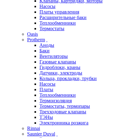
Клапаны, картриджи, моторы
Насосы
Платы управления
Расширительные баки
Теплообменники
Термостаты
Oasis
Protherm
Аноды
Баки
Вентиляторы
Газовые клапаны
Гидроблоки, краны
Датчики, электроды
Кольца, прокладки, трубки
Насосы
Платы
Теплообменники
Термоизоляция
Термостаты, термопары
Трехходовые клапаны
ТЭНы
Электронника розжига
Rinnai
Saunier Duval