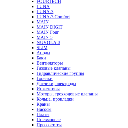
FOURTECH
LUNA
LUNA-3
LUNA-3 Comfort
MAIN
MAIN DIGIT
MAIN Four
MAIN-5
NUVOLA-3
SLIM
Аноды
Баки
Вентиляторы
Газовые клапаны
Гидравлические группы
Горелки
Датчики, электроды
Инжекторы
Моторы, трехходовые клапаны
Кольца, прокладки
Краны
Насосы
Платы
Пневмореле
Прессостаты