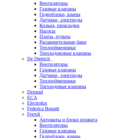
Вентиляторы
Газовые клапаны
Гидроблоки, краны
Датчики, электроды
Кольца, прокладки
Насосы
Платы, пульты
Расширительные баки
Теплообменники
Трехходововые клапаны
De Dietrich
Вентиляторы
Газовые клапаны
Датчики, электроды
Теплообменники
Трехходовые клапаны
Demrad
ECA
Electrolux
Federica Bugatti
Ferroli
Автоматы и блоки розжига
Вентиляторы
Газовые клапаны
Гидроблоки, краны