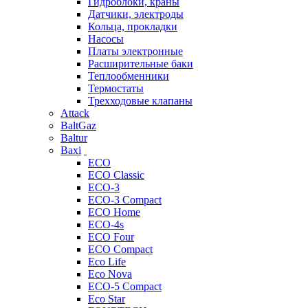
Гидроблоки, краны
Датчики, электроды
Кольца, прокладки
Насосы
Платы электронные
Расширительные баки
Теплообменники
Термостаты
Трехходовые клапаны
Attack
BaltGaz
Baltur
Baxi
ECO
ECO Classic
ECO-3
ECO-3 Compact
ECO Home
ECO-4s
ECO Four
ECO Compact
Eco Life
Eco Nova
ECO-5 Compact
Eco Star