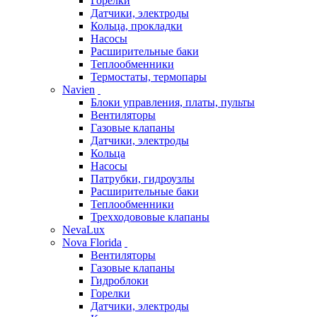
Горелки
Датчики, электроды
Кольца, прокладки
Насосы
Расширительные баки
Теплообменники
Термостаты, термопары
Navien
Блоки управления, платы, пульты
Вентиляторы
Газовые клапаны
Датчики, электроды
Кольца
Насосы
Патрубки, гидроузлы
Расширительные баки
Теплообменники
Трехходововые клапаны
NevaLux
Nova Florida
Вентиляторы
Газовые клапаны
Гидроблоки
Горелки
Датчики, электроды