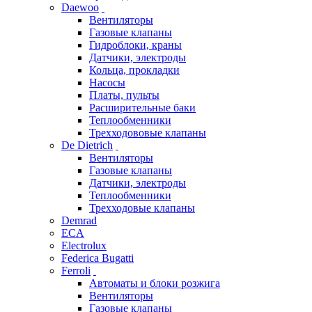
Daewoo
Вентиляторы
Газовые клапаны
Гидроблоки, краны
Датчики, электроды
Кольца, прокладки
Насосы
Платы, пульты
Расширительные баки
Теплообменники
Трехходововые клапаны
De Dietrich
Вентиляторы
Газовые клапаны
Датчики, электроды
Теплообменники
Трехходовые клапаны
Demrad
ECA
Electrolux
Federica Bugatti
Ferroli
Автоматы и блоки розжига
Вентиляторы
Газовые клапаны