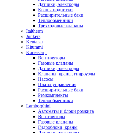
Датчики, электроды
Краны подпитки
Расширительные баки
Теплообменники
Трехходовые клапаны
Italtherm
Junkers
Kentatsu
Kiturami
Koreastar
Вентиляторы
Газовые клапаны
Датчики, электроды
Клапаны, краны, гидроузлы
Насосы
Платы управления
Расширительные баки
Ремкомплекты
Теплообменники
Lamborghini
Автоматы и блоки розжига
Вентиляторы
Газовые клапаны
Гидроблоки, краны
Датчики, электроды