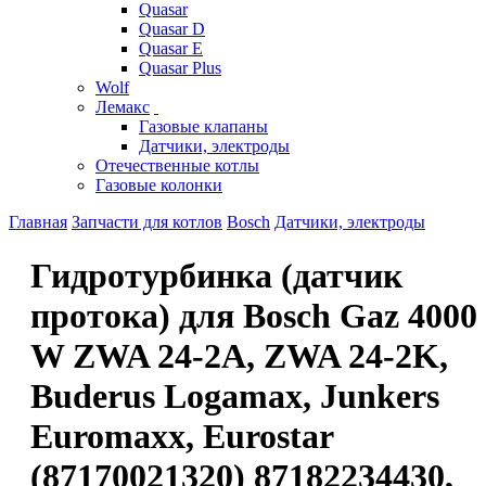
Quasar
Quasar D
Quasar E
Quasar Plus
Wolf
Лемакс
Газовые клапаны
Датчики, электроды
Отечественные котлы
Газовые колонки
Главная
Запчасти для котлов
Bosch
Датчики, электроды
Гидротурбинка (датчик
протока) для Bosch Gaz 4000
W ZWA 24-2A, ZWA 24-2K,
Buderus Logamax, Junkers
Euromaxx, Eurostar
(87170021320) 87182234430,