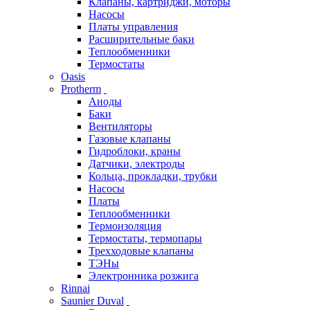
Клапаны, картриджи, моторы
Насосы
Платы управления
Расширительные баки
Теплообменники
Термостаты
Oasis
Protherm
Аноды
Баки
Вентиляторы
Газовые клапаны
Гидроблоки, краны
Датчики, электроды
Кольца, прокладки, трубки
Насосы
Платы
Теплообменники
Термоизоляция
Термостаты, термопары
Трехходовые клапаны
ТЭНы
Электронника розжига
Rinnai
Saunier Duval