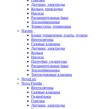
Горелки
Датчики, электроды
Кольца, прокладки
Насосы
Расширительные баки
Теплообменники
Термостаты, термопары
Navien
Блоки управления, платы, пульты
Вентиляторы
Газовые клапаны
Датчики, электроды
Кольца
Насосы
Патрубки, гидроузлы
Расширительные баки
Теплообменники
Трехходововые клапаны
NevaLux
Nova Florida
Вентиляторы
Газовые клапаны
Гидроблоки
Горелки
Датчики, электроды