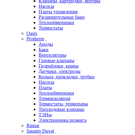
Клапаны, картриджи, моторы
Насосы
Платы управления
Расширительные баки
Теплообменники
Термостаты
Oasis
Protherm
Аноды
Баки
Вентиляторы
Газовые клапаны
Гидроблоки, краны
Датчики, электроды
Кольца, прокладки, трубки
Насосы
Платы
Теплообменники
Термоизоляция
Термостаты, термопары
Трехходовые клапаны
ТЭНы
Электронника розжига
Rinnai
Saunier Duval