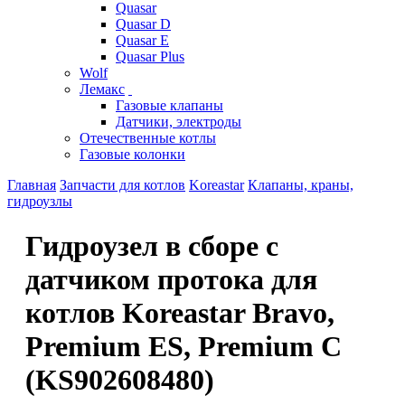
Quasar
Quasar D
Quasar E
Quasar Plus
Wolf
Лемакс
Газовые клапаны
Датчики, электроды
Отечественные котлы
Газовые колонки
Главная
Запчасти для котлов
Koreastar
Клапаны, краны,
гидроузлы
Гидроузел в сборе с
датчиком протока для
котлов Koreastar Bravo,
Premium ES, Premium C
(KS902608480)