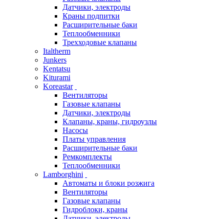
Датчики, электроды
Краны подпитки
Расширительные баки
Теплообменники
Трехходовые клапаны
Italtherm
Junkers
Kentatsu
Kiturami
Koreastar
Вентиляторы
Газовые клапаны
Датчики, электроды
Клапаны, краны, гидроузлы
Насосы
Платы управления
Расширительные баки
Ремкомплекты
Теплообменники
Lamborghini
Автоматы и блоки розжига
Вентиляторы
Газовые клапаны
Гидроблоки, краны
Датчики, электроды