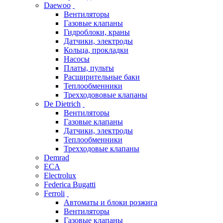
Daewoo
Вентиляторы
Газовые клапаны
Гидроблоки, краны
Датчики, электроды
Кольца, прокладки
Насосы
Платы, пульты
Расширительные баки
Теплообменники
Трехходововые клапаны
De Dietrich
Вентиляторы
Газовые клапаны
Датчики, электроды
Теплообменники
Трехходовые клапаны
Demrad
ECA
Electrolux
Federica Bugatti
Ferroli
Автоматы и блоки розжига
Вентиляторы
Газовые клапаны