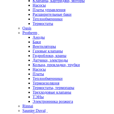
Клапаны, картриджи, моторы
Насосы
Платы управления
Расширительные баки
Теплообменники
Термостаты
Oasis
Protherm
Аноды
Баки
Вентиляторы
Газовые клапаны
Гидроблоки, краны
Датчики, электроды
Кольца, прокладки, трубки
Насосы
Платы
Теплообменники
Термоизоляция
Термостаты, термопары
Трехходовые клапаны
ТЭНы
Электронника розжига
Rinnai
Saunier Duval