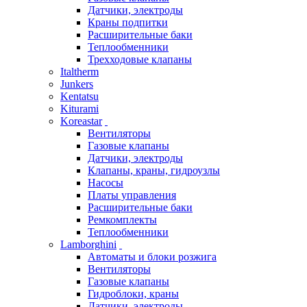
Датчики, электроды
Краны подпитки
Расширительные баки
Теплообменники
Трехходовые клапаны
Italtherm
Junkers
Kentatsu
Kiturami
Koreastar
Вентиляторы
Газовые клапаны
Датчики, электроды
Клапаны, краны, гидроузлы
Насосы
Платы управления
Расширительные баки
Ремкомплекты
Теплообменники
Lamborghini
Автоматы и блоки розжига
Вентиляторы
Газовые клапаны
Гидроблоки, краны
Датчики, электроды