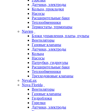
Горелки
Датчики, электроды
Кольца, прокладки
Насосы
Расширительные баки
Теплообменники
Термостаты, термопары
Navien
Блоки управления, платы, пульты
Вентиляторы
Газовые клапаны
Датчики, электроды
Кольца
Насосы
Патрубки, гидроузлы
Расширительные баки
Теплообменники
Трехходововые клапаны
NevaLux
Nova Florida
Вентиляторы
Газовые клапаны
Гидроблоки
Горелки
Датчики, электроды