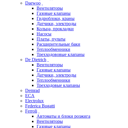
Daewoo
Вентиляторы
Газовые клапаны
Гидроблоки, краны
Датчики, электроды
Кольца, прокладки
Насосы
Платы, пульты
Расширительные баки
Теплообменники
Трехходововые клапаны
De Dietrich
Вентиляторы
Газовые клапаны
Датчики, электроды
Теплообменники
Трехходовые клапаны
Demrad
ECA
Electrolux
Federica Bugatti
Ferroli
Автоматы и блоки розжига
Вентиляторы
Газовые клапаны